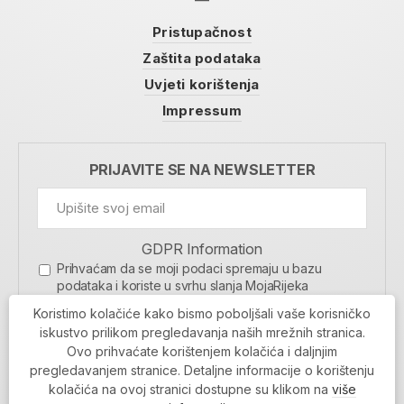
Pristupačnost
Zaštita podataka
Uvjeti korištenja
Impressum
PRIJAVITE SE NA NEWSLETTER
GDPR Information
Prihvaćam da se moji podaci spremaju u bazu
podataka i koriste u svrhu slanja MojaRijeka
newslettera
Koristimo kolačiće kako bismo poboljšali vaše korisničko
MOJARIJEKA NEWSLETTER
iskustvo prilikom pregledavanja naših mrežnih stranica.
Ovo prihvaćate korištenjem kolačića i daljnjim
PRIJAVI SE
pregledavanjem stranice. Detaljne informacije o korištenju
kolačića na ovoj stranici dostupne su klikom na
više