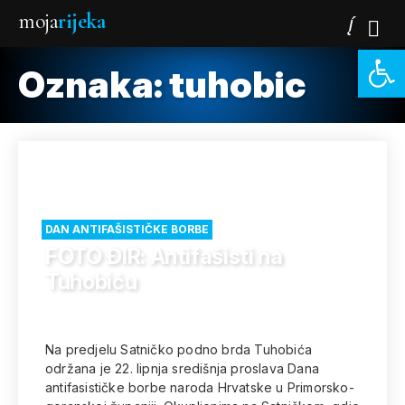
moja
rijeka
Open 
Oznaka:
tuhobic
DAN ANTIFAŠISTIČKE BORBE
FOTO ĐIR: Antifašisti na
Tuhobiću
Na predjelu Satničko podno brda Tuhobića
održana je 22. lipnja središnja proslava Dana
antifasističke borbe naroda Hrvatske u Primorsko-