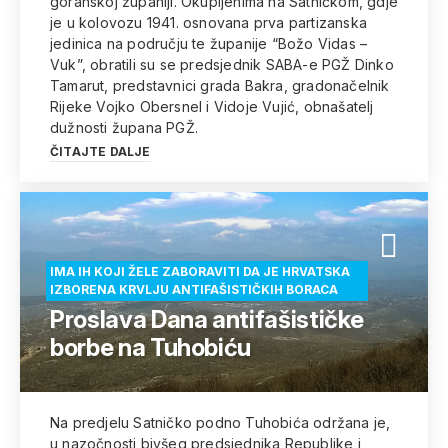
goranskoj županiji. Okupljenima na Satničkom, gdje
je u kolovozu 1941. osnovana prva partizanska
jedinica na području te županije “Božo Vidas –
Vuk”, obratili su se predsjednik SABA-e PGŽ Dinko
Tamarut, predstavnici grada Bakra, gradonačelnik
Rijeke Vojko Obersnel i Vidoje Vujić, obnašatelj
dužnosti župana PGŽ.
ČITAJTE DALJE
IMA IH KOJI ŽELE ZABORAVITI DA JE HRVATSKA
IZBORENA KRVLJU ANTIFAŠISTIČKIH BORACA
Proslava Dana antifašističke
borbe na Tuhobiću
Na predjelu Satničko podno Tuhobića održana je,
u nazočnosti bivšeg predsjednika Republike i