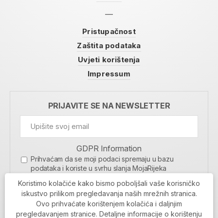
Pristupačnost
Zaštita podataka
Uvjeti korištenja
Impressum
PRIJAVITE SE NA NEWSLETTER
GDPR Information
Prihvaćam da se moji podaci spremaju u bazu
podataka i koriste u svrhu slanja MojaRijeka
newslettera
Koristimo kolačiće kako bismo poboljšali vaše korisničko
MOJARIJEKA NEWSLETTER
iskustvo prilikom pregledavanja naših mrežnih stranica.
Ovo prihvaćate korištenjem kolačića i daljnjim
PRIJAVI SE
pregledavanjem stranice. Detaljne informacije o korištenju