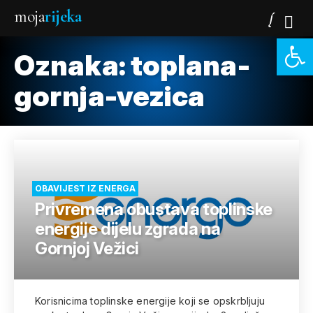
moja
rijeka
Open 
Oznaka:
toplana-
gornja-vezica
OBAVIJEST IZ ENERGA
Privremena obustava toplinske
energije dijelu zgrada na
Gornjoj Vežici
Korisnicima toplinske energije koji se opskrbljuju