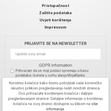
Pristupačnost
Zaštita podataka
Uvjeti korištenja
Impressum
PRIJAVITE SE NA NEWSLETTER
GDPR Information
Prihvaćam da se moji podaci spremaju u bazu
podataka i koriste u svrhu slanja MojaRijeka
newslettera
Koristimo kolačiće kako bismo poboljšali vaše korisničko
MOJARIJEKA NEWSLETTER
iskustvo prilikom pregledavanja naših mrežnih stranica.
Ovo prihvaćate korištenjem kolačića i daljnjim
PRIJAVI SE
pregledavanjem stranice. Detaljne informacije o korištenju
kolačića na ovoj stranici dostupne su klikom na
više
informacija
.