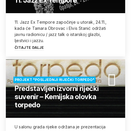
11. Jazz Ex Tempore
11. Jazz Ex Tempore započinje u utorak, 24.11.,
kada će Tamara Obrovac i Elvis Stanić održati
javnu radionicu / jazz talk o istarskoj glazbi,
ljestvici i jazzu.
ČITAJTE DALJE
PROJEKT "POSLJEDNJI RIJEČKI TORPEDO"
Predstavljen izvorni riječki
suvenir – Kemijska olovka
torpedo
U salonu grada rijeke održana je prezentacija