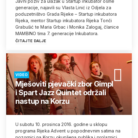
Javni poziv za ulazak u Startup inkubator osme
generacije, najavili su Vlasta Linić iz Odjela za
poduzetništvo Grada Rijeke – Startup inkubatora
Rijeka, mentor Startup inkubatora Rijeka Tonči
Grabušić te Maria Grbac i Monika Zalogaj, članice
MAMBINO tima 7. generacije Inkubatora.
ČITAJTE DALJE
VIDEO
Mješoviti pjevački zbor Gimpl
i Spart Jazz Quintet održali
nastup na Korzu
U subotu 10. prosinca 2016. godine u sklopu
programa Rijeka Advent u popodnevnim satima na
pozornici na Korzu okupljena publika i prolaznici