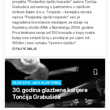
projekta “Posljednji riječki torpedo” autora Tončija
Grabušića ostvarenog u partnerstvu s riječkom
tvrtkom Balen d.o.o. Torpedo – kemijska olovka
naziva “Posljednji riječki torpedo” već je
nagrađena brončanom medaljom za dizajn na
Svjetskoj izložbi IENA u Nürnbergu 2009. godine.
Prva limitirana serija od 100 komada u kojoj svaka
kutija nosi serijski broj u prodaji je po cijeni od
1500kn i nosi oznaku “Izvorno riječko”.
ČITAJTE DALJE
28.09.2010. JAZZ KLUB TUNEL
30. godina glazbene karijere
Tončija Grabušića