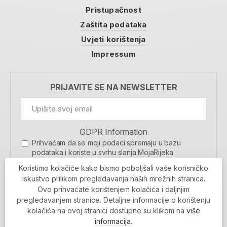
Pristupačnost
Zaštita podataka
Uvjeti korištenja
Impressum
PRIJAVITE SE NA NEWSLETTER
GDPR Information
Prihvaćam da se moji podaci spremaju u bazu
podataka i koriste u svrhu slanja MojaRijeka
newslettera
Koristimo kolačiće kako bismo poboljšali vaše korisničko
MOJARIJEKA NEWSLETTER
iskustvo prilikom pregledavanja naših mrežnih stranica.
Ovo prihvaćate korištenjem kolačića i daljnjim
PRIJAVI SE
pregledavanjem stranice. Detaljne informacije o korištenju
kolačića na ovoj stranici dostupne su klikom na
više
informacija
.