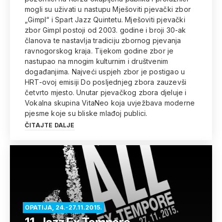
mogli su uživati u nastupu Mješoviti pjevački zbor
„Gimpl“ i Spart Jazz Quintetu. Mješoviti pjevački
zbor Gimpl postoji od 2003. godine i broji 30-ak
članova te nastavlja tradiciju zbornog pjevanja
ravnogorskog kraja. Tijekom godine zbor je
nastupao na mnogim kulturnim i društvenim
događanjima. Najveći uspjeh zbor je postigao u
HRT-ovoj emisiji Do posljednjeg zbora zauzevši
četvrto mjesto. Unutar pjevačkog zbora djeluje i
Vokalna skupina VitaNeo koja uvježbava moderne
pjesme koje su bliske mlađoj publici.
ČITAJTE DALJE
OPATIJA, 24.-27.11.2015.