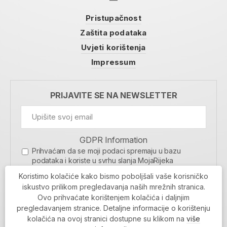
Pristupačnost
Zaštita podataka
Uvjeti korištenja
Impressum
PRIJAVITE SE NA NEWSLETTER
GDPR Information
Prihvaćam da se moji podaci spremaju u bazu
podataka i koriste u svrhu slanja MojaRijeka
newslettera
Koristimo kolačiće kako bismo poboljšali vaše korisničko
MOJARIJEKA NEWSLETTER
iskustvo prilikom pregledavanja naših mrežnih stranica.
Ovo prihvaćate korištenjem kolačića i daljnjim
PRIJAVI SE
pregledavanjem stranice. Detaljne informacije o korištenju
kolačića na ovoj stranici dostupne su klikom na
više