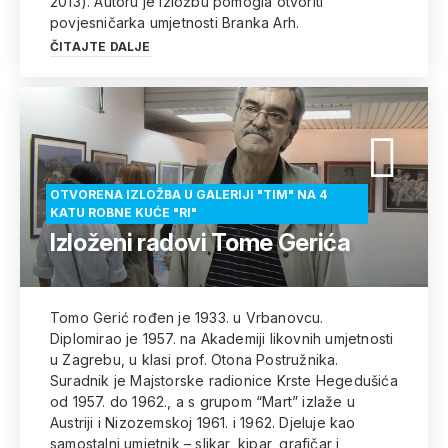
2013). Autoru je izložbu pomogla otvoriti
povjesničarka umjetnosti Branka Arh.
ČITAJTE DALJE
OTVORENA IZLOŽBA U GALERIJI "TIM" NA 4
KATU ROBNE KUĆE "RI"
Izloženi radovi Tome Gerića
Tomo Gerić rođen je 1933. u Vrbanovcu.
Diplomirao je 1957. na Akademiji likovnih umjetnosti
u Zagrebu, u klasi prof. Otona Postružnika.
Suradnik je Majstorske radionice Krste Hegedušića
od 1957. do 1962., a s grupom “Mart” izlaže u
Austriji i Nizozemskoj 1961. i 1962. Djeluje kao
samostalni umjetnik – slikar, kipar, grafičar i