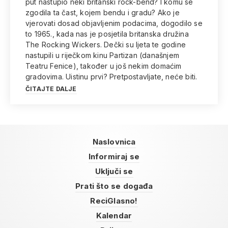
put nastupio neki britanski rock-bend? I komu se
zgodila ta čast, kojem bendu i gradu? Ako je
vjerovati dosad objavljenim podacima, dogodilo se
to 1965., kada nas je posjetila britanska družina
The Rocking Wickers. Dečki su ljeta te godine
nastupili u riječkom kinu Partizan (današnjem
Teatru Fenice), također u još nekim domaćim
gradovima. Uistinu prvi? Pretpostavljate, neće biti.
ČITAJTE DALJE
Naslovnica
Informiraj se
Uključi se
Prati što se događa
ReciGlasno!
Kalendar