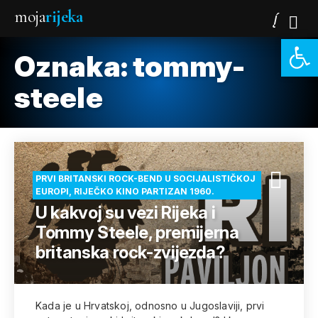
moja
rijeka
Open 
Oznaka:
tommy-
steele
PRVI BRITANSKI ROCK-BEND U SOCIJALISTIČKOJ
EUROPI, RIJEČKO KINO PARTIZAN 1960.
U kakvoj su vezi Rijeka i
Tommy Steele, premijerna
britanska rock-zvijezda?
Kada je u Hrvatskoj, odnosno u Jugoslaviji, prvi