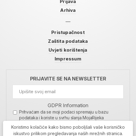
Prijava
Arhiva
Pristupačnost
Zaštita podataka
Uvjeti korištenja
Impressum
PRIJAVITE SE NA NEWSLETTER
GDPR Information
Prihvaćam da se moji podaci spremaju u bazu
podataka i koriste u svrhu slanja MojaRijeka
newslettera
Koristimo kolačiće kako bismo poboljšali vaše korisničko
MOJARIJEKA NEWSLETTER
iskustvo prilikom pregledavanja naših mrežnih stranica.