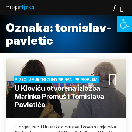
moja
rijeka
Open 
Oznaka:
tomislav-
pavletic
VIDEO: UMJETNICI INSPIRIRANI PRIMORJEM
U Kloviću otvorena izložba
Marinke Premuš i Tomislava
Pavletića
U organizaciji Hrvatskog društva likovnih umjetnika