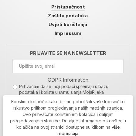
Pristupačnost
Zaštita podataka
Uvjeti korištenja
Impressum
PRIJAVITE SE NA NEWSLETTER
GDPR Information
Prihvaćam da se moji podaci spremaju u bazu
podataka i koriste u svrhu slanja MojaRijeka
newslettera
Koristimo kolačiće kako bismo poboljšali vaše korisničko
MOJARIJEKA NEWSLETTER
iskustvo prilikom pregledavanja naših mrežnih stranica.
Ovo prihvaćate korištenjem kolačića i daljnjim
PRIJAVI SE
pregledavanjem stranice. Detaljne informacije o korištenju
kolačića na ovoj stranici dostupne su klikom na
više
informacija
.