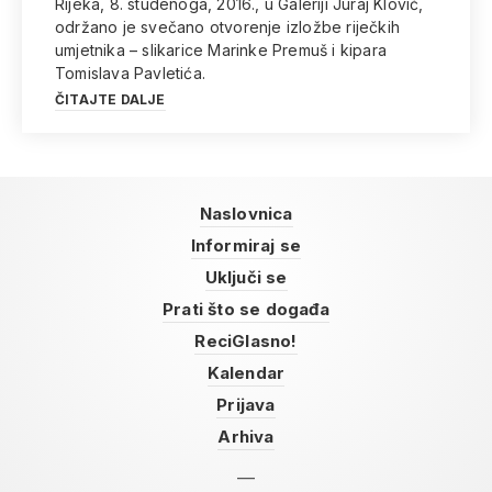
Rijeka, 8. studenoga, 2016., u Galeriji Juraj Klović,
održano je svečano otvorenje izložbe riječkih
umjetnika – slikarice Marinke Premuš i kipara
Tomislava Pavletića.
ČITAJTE DALJE
Naslovnica
Informiraj se
Uključi se
Prati što se događa
ReciGlasno!
Kalendar
Prijava
Arhiva