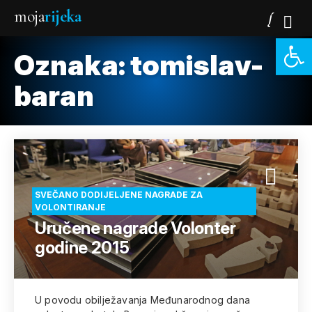
moja
rijeka
Open 
Oznaka:
tomislav-
baran
SVEČANO DODIJELJENE NAGRADE ZA
VOLONTIRANJE
Uručene nagrade Volonter
godine 2015
U povodu obilježavanja Međunarodnog dana