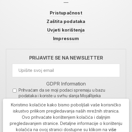
Pristupačnost
Zaštita podataka
Uvjeti korištenja
Impressum
PRIJAVITE SE NA NEWSLETTER
GDPR Information
Prihvaćam da se moji podaci spremaju u bazu
podataka i koriste u svrhu slanja MojaRijeka
newslettera
Koristimo kolačiće kako bismo poboljšali vaše korisničko
MOJARIJEKA NEWSLETTER
iskustvo prilikom pregledavanja naših mrežnih stranica.
Ovo prihvaćate korištenjem kolačića i daljnjim
PRIJAVI SE
pregledavanjem stranice. Detaljne informacije o korištenju
kolačića na ovoj stranici dostupne su klikom na
više