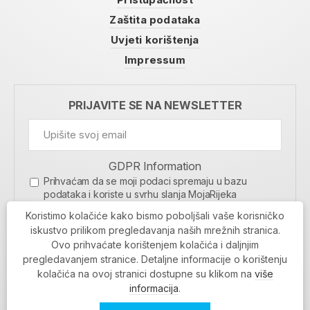
Zaštita podataka
Uvjeti korištenja
Impressum
PRIJAVITE SE NA NEWSLETTER
GDPR Information
Prihvaćam da se moji podaci spremaju u bazu
podataka i koriste u svrhu slanja MojaRijeka
newslettera
Koristimo kolačiće kako bismo poboljšali vaše korisničko
MOJARIJEKA NEWSLETTER
iskustvo prilikom pregledavanja naših mrežnih stranica.
Ovo prihvaćate korištenjem kolačića i daljnjim
PRIJAVI SE
pregledavanjem stranice. Detaljne informacije o korištenju
kolačića na ovoj stranici dostupne su klikom na
više
informacija
.