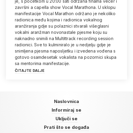
je, s početkom u 20:00 sati održana finalna večer i
završni a capella show Vocal Marathona. U sklopu
manifestacije Vocal Marathon održano je nekoliko
radionica među kojima i radionica vokalnog
aranžiranja gdje su polaznici stvarali višeglasni
vokalni aranžman novonastale pjesme koju su
naknadno snimili na Multittrack recording session
radionici. Sve to kulminiralo je u nedjelju gdje je
snimljena pjesma naposljetku i izvedena vođena s
gotovo osamdesetak vokalista na pozornici skupa
sa mentorima manifestacije.
ČITAJTE DALJE
Naslovnica
Informiraj se
Uključi se
Prati što se događa