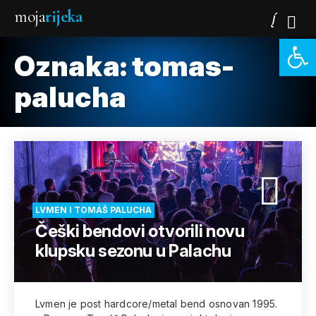
moja
rijeka
Open 
Oznaka:
tomas-
palucha
LVMEN I TOMÁŠ PALUCHA
Češki bendovi otvorili novu
klupsku sezonu u Palachu
Lvmen je post hardcore/metal bend osnovan 1995.