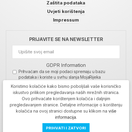
Zaštita podataka
Uvjeti korištenja
Impressum
PRIJAVITE SE NA NEWSLETTER
GDPR Information
Prihvaćam da se moji podaci spremaju u bazu
podataka i koriste u svrhu slanja MojaRijeka
newslettera
Koristimo kolačiće kako bismo poboljšali vaše korisničko
MOJARIJEKA NEWSLETTER
iskustvo prilikom pregledavanja naših mrežnih stranica.
Ovo prihvaćate korištenjem kolačića i daljnjim
PRIJAVI SE
pregledavanjem stranice. Detaljne informacije o korištenju
kolačića na ovoj stranici dostupne su klikom na
više
informacija
.
PRIHVATI I ZATVORI
Povratak na vrh