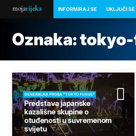
moja
rijeka
INFORMIRAJ SE
UKLJUČI SE
Oznaka:
tokyo-
GENERALNA PROBA "TOKYO FUGUE"
Predstava japanske
kazališne skupine o
otuđenosti u suvremenom
svijetu