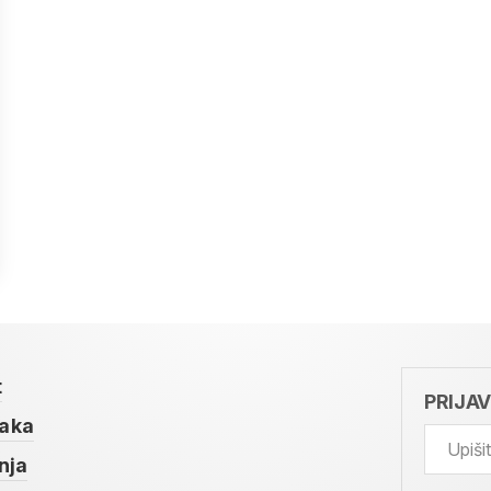
t
PRIJA
taka
nja