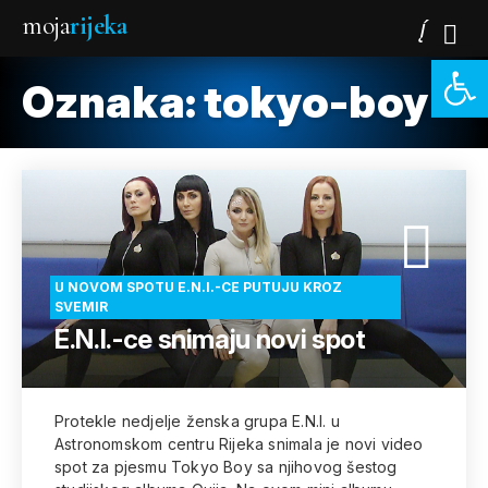
moja
rijeka
Open 
Oznaka:
tokyo-boy
U NOVOM SPOTU E.N.I.-CE PUTUJU KROZ
SVEMIR
E.N.I.-ce snimaju novi spot
Protekle nedjelje ženska grupa E.N.I. u
Astronomskom centru Rijeka snimala je novi video
spot za pjesmu Tokyo Boy sa njihovog šestog