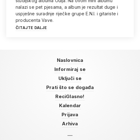
studijskog albuma Ouija. Na ovom mini albumu
nalazi se pet pjesama, a album je rezultat duge i
uspješne suradnje riječke grupe E.N.I. i gitariste i
producenta Vave.
ČITAJTE DALJE
Naslovnica
Informiraj se
Uključi se
Prati što se događa
ReciGlasno!
Kalendar
Prijava
Arhiva