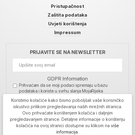
Pristupačnost
Zaštita podataka
Uvjeti korištenja
Impressum
PRIJAVITE SE NA NEWSLETTER
GDPR Information
Prihvaćam da se moji podaci spremaju u bazu
podataka i koriste u svrhu slanja MojaRijeka
newslettera
Koristimo kolačiće kako bismo poboljšali vaše korisničko
MOJARIJEKA NEWSLETTER
iskustvo prilikom pregledavanja naših mrežnih stranica.
Ovo prihvaćate korištenjem kolačića i daljnjim
PRIJAVI SE
pregledavanjem stranice. Detaljne informacije o korištenju
kolačića na ovoj stranici dostupne su klikom na
više
informacija
.