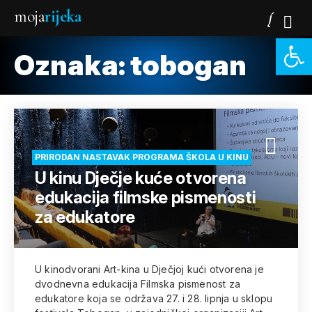
moja
rijeka
Open 
Oznaka:
tobogan
PRIRODAN NASTAVAK PROGRAMA ŠKOLA U KINU
U kinu Dječje kuće otvorena
edukacija filmske pismenosti
za edukatore
U kinodvorani Art-kina u Dječjoj kući otvorena je
dvodnevna edukacija Filmska pismenost za
edukatore koja se održava 27. i 28. lipnja u sklopu