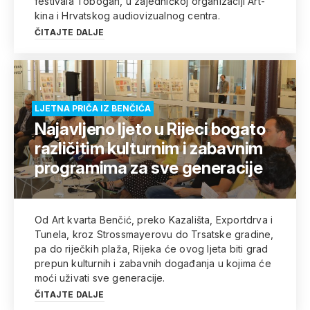
festivala Tobogan, u zajedničkoj organizaciji Art-
kina i Hrvatskog audiovizualnog centra.
ČITAJTE DALJE
LJETNA PRIČA IZ BENČIĆA
Najavljeno ljeto u Rijeci bogato
različitim kulturnim i zabavnim
programima za sve generacije
Od Art kvarta Benčić, preko Kazališta, Exportdrva i
Tunela, kroz Strossmayerovu do Trsatske gradine,
pa do riječkih plaža, Rijeka će ovog ljeta biti grad
prepun kulturnih i zabavnih događanja u kojima će
moći uživati sve generacije.
ČITAJTE DALJE