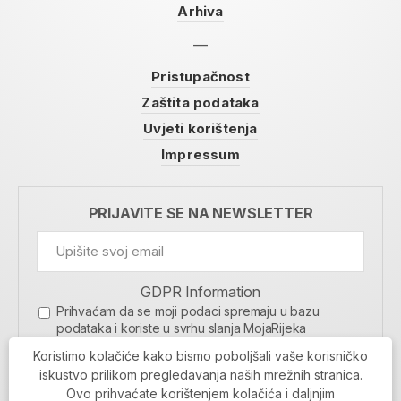
Arhiva
Pristupačnost
Zaštita podataka
Uvjeti korištenja
Impressum
PRIJAVITE SE NA NEWSLETTER
GDPR Information
Prihvaćam da se moji podaci spremaju u bazu
podataka i koriste u svrhu slanja MojaRijeka
newslettera
Koristimo kolačiće kako bismo poboljšali vaše korisničko
MOJARIJEKA NEWSLETTER
iskustvo prilikom pregledavanja naših mrežnih stranica.
Ovo prihvaćate korištenjem kolačića i daljnjim
PRIJAVI SE