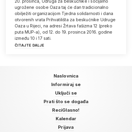
20. prosinca, Udruga za beskućnike i socijalno
ugrožene osobe Oaza taj će dan tradicionalno
obilježiti organizacijom Tjedna solidarnosti i dana
otvorenih vrata Prihvatilišta za beskućnike Udruge
Oaza u Rijeci, na adresi Žrtava fašizma 12 (preko
puta MUP-a), od 12. do 19. prosinca 2016. godine
između 10 i 17 sati.
ČITAJTE DALJE
Naslovnica
Informiraj se
Uključi se
Prati što se događa
ReciGlasno!
Kalendar
Prijava