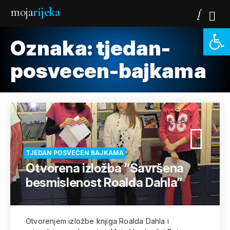
moja
rijeka
Open 
Oznaka:
tjedan-
posvecen-bajkama
TJEDAN POSVEĆEN BAJKAMA
Otvorena izložba “Savršena
besmislenost Roalda Dahla”
Otvorenjem izložbe knjiga Roalda Dahla i