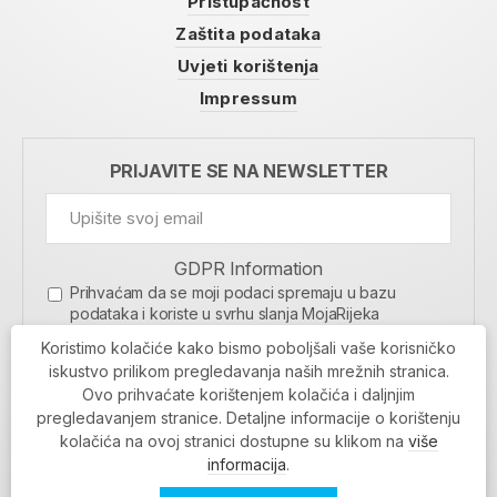
Pristupačnost
Zaštita podataka
Uvjeti korištenja
Impressum
PRIJAVITE SE NA NEWSLETTER
GDPR Information
Prihvaćam da se moji podaci spremaju u bazu
podataka i koriste u svrhu slanja MojaRijeka
newslettera
Koristimo kolačiće kako bismo poboljšali vaše korisničko
MOJARIJEKA NEWSLETTER
iskustvo prilikom pregledavanja naših mrežnih stranica.
Ovo prihvaćate korištenjem kolačića i daljnjim
PRIJAVI SE
pregledavanjem stranice. Detaljne informacije o korištenju
kolačića na ovoj stranici dostupne su klikom na
više
informacija
.