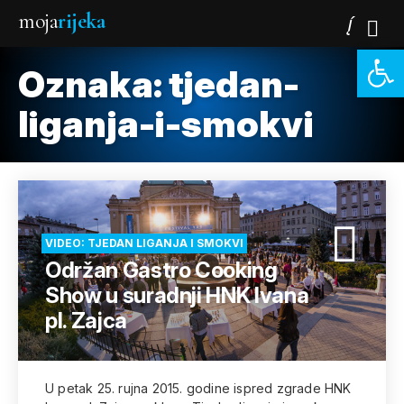
moja
rijeka
Open 
Oznaka:
tjedan-
liganja-i-smokvi
VIDEO: TJEDAN LIGANJA I SMOKVI
Održan Gastro Cooking
Show u suradnji HNK Ivana
pl. Zajca
U petak 25. rujna 2015. godine ispred zgrade HNK