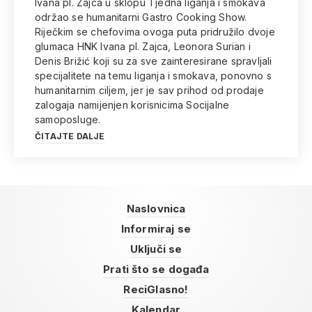
Ivana pl. Zajca u sklopu Tjedna liganja i smokava
održao se humanitarni Gastro Cooking Show.
Riječkim se chefovima ovoga puta pridružilo dvoje
glumaca HNK Ivana pl. Zajca, Leonora Surian i
Denis Brižić koji su za sve zainteresirane spravljali
specijalitete na temu liganja i smokava, ponovno s
humanitarnim ciljem, jer je sav prihod od prodaje
zalogaja namijenjen korisnicima Socijalne
samoposluge.
ČITAJTE DALJE
Naslovnica
Informiraj se
Uključi se
Prati što se događa
ReciGlasno!
Kalendar