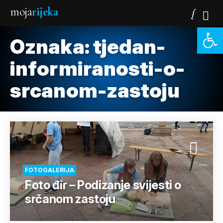
moja
rijeka
Open 
Oznaka:
tjedan-
informiranosti-o-
srcanom-zastoju
FOTOGALERIJA
Foto đir – Podizanje svijesti o
srčanom zastoju