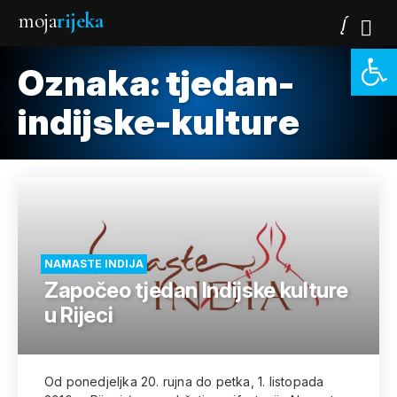
moja
rijeka
Open 
Oznaka:
tjedan-
indijske-kulture
NAMASTE INDIJA
Započeo tjedan Indijske kulture
u Rijeci
Od ponedjeljka 20. rujna do petka, 1. listopada