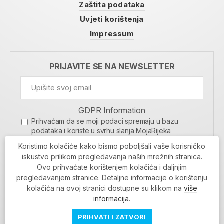
Zaštita podataka
Uvjeti korištenja
Impressum
PRIJAVITE SE NA NEWSLETTER
GDPR Information
Prihvaćam da se moji podaci spremaju u bazu
podataka i koriste u svrhu slanja MojaRijeka
newslettera
Koristimo kolačiće kako bismo poboljšali vaše korisničko
MOJARIJEKA NEWSLETTER
iskustvo prilikom pregledavanja naših mrežnih stranica.
Ovo prihvaćate korištenjem kolačića i daljnjim
PRIJAVI SE
pregledavanjem stranice. Detaljne informacije o korištenju
kolačića na ovoj stranici dostupne su klikom na
više
informacija
.
PRIHVATI I ZATVORI
Povratak na vrh