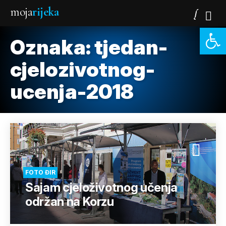
moja
rijeka
Open 
Oznaka:
tjedan-
cjelozivotnog-
ucenja-2018
FOTO ĐIR
Sajam cjeloživotnog učenja
održan na Korzu