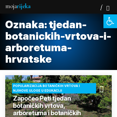
moja
rijeka
Open 
Oznaka:
tjedan-
botanickih-vrtova-i-
arboretuma-
hrvatske
POPULARIZACIJA BOTANIČKIH VRTOVA I
NJIHOVE ULOGE U EDUKACIJI
Započeo Peti tjedan
botaničkih vrtova,
arboretuma i botaničkih