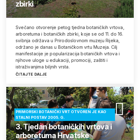
zbirki
Svečano otvorenje petog tjedna botaničkih vrtova,
arboretuma i botaničkih zbirki, koje se od 11. do 16.
svibnja održava u Prirodoslovnom muzeju Rijeka,
održano je danas u Botaničkom vrtu Muzeja. Cilj
manifestacije je popularizacija botaničkih vrtova i
njihove uloge u edukaciji, promociji, zaštiti i
istraživanjima biljnih vrsta.
ČITAJTE DALJE
PRIMORSKI BOTANIČKI VRT OTVOREN JE KAO
STALNI POSTAV 2005. G.
3. Tjedan botaničkih vrtova i
arboretuma Hrvatske