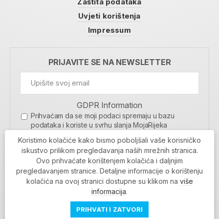
Zaštita podataka
Uvjeti korištenja
Impressum
PRIJAVITE SE NA NEWSLETTER
GDPR Information
Prihvaćam da se moji podaci spremaju u bazu
podataka i koriste u svrhu slanja MojaRijeka
newslettera
Koristimo kolačiće kako bismo poboljšali vaše korisničko
MOJARIJEKA NEWSLETTER
iskustvo prilikom pregledavanja naših mrežnih stranica.
Ovo prihvaćate korištenjem kolačića i daljnjim
PRIJAVI SE
pregledavanjem stranice. Detaljne informacije o korištenju
kolačića na ovoj stranici dostupne su klikom na
više
informacija
.
PRIHVATI I ZATVORI
Povratak na vrh