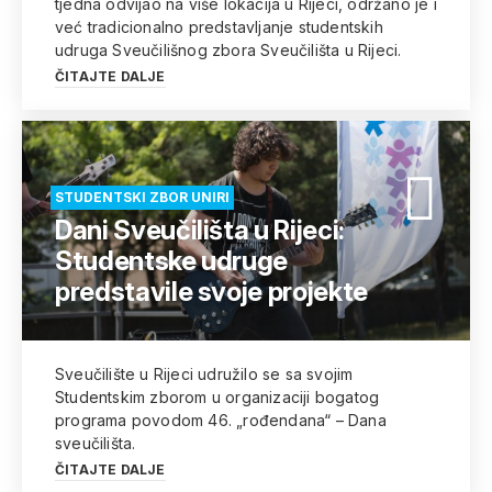
tjedna odvijao na više lokacija u Rijeci, održano je i
već tradicionalno predstavljanje studentskih
udruga Sveučilišnog zbora Sveučilišta u Rijeci.
ČITAJTE DALJE
STUDENTSKI ZBOR UNIRI
Dani Sveučilišta u Rijeci:
Studentske udruge
predstavile svoje projekte
Sveučilište u Rijeci udružilo se sa svojim
Studentskim zborom u organizaciji bogatog
programa povodom 46. „rođendana“ – Dana
sveučilišta.
ČITAJTE DALJE