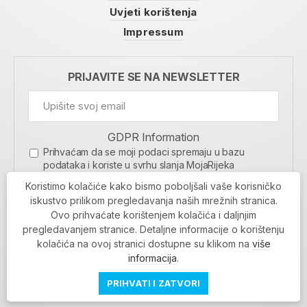
Uvjeti korištenja
Impressum
PRIJAVITE SE NA NEWSLETTER
GDPR Information
Prihvaćam da se moji podaci spremaju u bazu
podataka i koriste u svrhu slanja MojaRijeka
newslettera
Koristimo kolačiće kako bismo poboljšali vaše korisničko
MOJARIJEKA NEWSLETTER
iskustvo prilikom pregledavanja naših mrežnih stranica.
Ovo prihvaćate korištenjem kolačića i daljnjim
PRIJAVI SE
pregledavanjem stranice. Detaljne informacije o korištenju
kolačića na ovoj stranici dostupne su klikom na
više
informacija
.
PRIHVATI I ZATVORI
Povratak na vrh