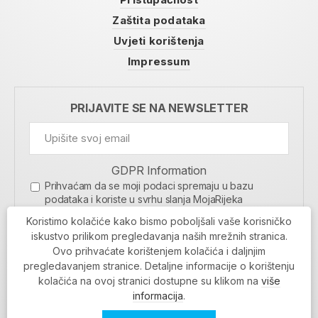
Zaštita podataka
Uvjeti korištenja
Impressum
PRIJAVITE SE NA NEWSLETTER
GDPR Information
Prihvaćam da se moji podaci spremaju u bazu
podataka i koriste u svrhu slanja MojaRijeka
newslettera
Koristimo kolačiće kako bismo poboljšali vaše korisničko
MOJARIJEKA NEWSLETTER
iskustvo prilikom pregledavanja naših mrežnih stranica.
Ovo prihvaćate korištenjem kolačića i daljnjim
PRIJAVI SE
pregledavanjem stranice. Detaljne informacije o korištenju
kolačića na ovoj stranici dostupne su klikom na
više
informacija
.