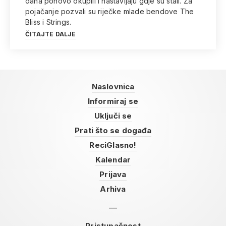
dana ponovo okupili i nastavljaju gdje su stali. Za
pojačanje pozvali su riječke mlade bendove The
Bliss i Strings.
ČITAJTE DALJE
Naslovnica
Informiraj se
Uključi se
Prati što se događa
ReciGlasno!
Kalendar
Prijava
Arhiva
Pristupačnost