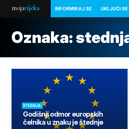
moja
rijeka
INFORMIRAJ SE
UKLJUČI SE
Oznaka:
stednj
ŠTEDNJA:
Godišnji odmor europskih
čelnika u znaku je štednje