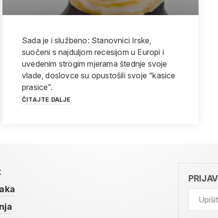
Sada je i službeno: Stanovnici Irske,
suočeni s najduljom recesijom u Europi i
uvedenim strogim mjerama štednje svoje
vlade, doslovce su opustošili svoje “kasice
prasice”.
ČITAJTE DALJE
t
PRIJA
taka
nja