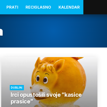
PRATI
RECIGLASNO
KALENDAR
a
DUBLIN:
Irci opustošili svoje “kasice
prasice”