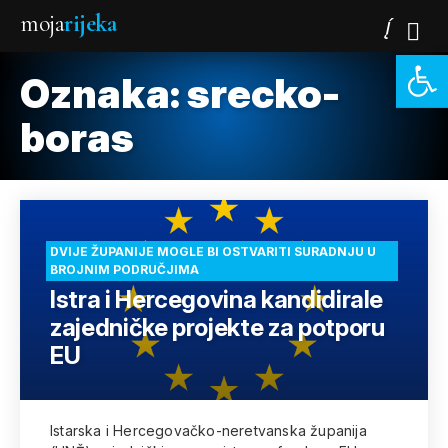
moja
rijeka
Open 
Oznaka:
srecko-
boras
DVIJE ŽUPANIJE MOGLE BI OSTVARITI SURADNJU U
BROJNIM PODRUČJIMA
Istra i Hercegovina kandidirale
zajedničke projekte za potporu
EU
Istarska i Hercegovačko-neretvanska županija