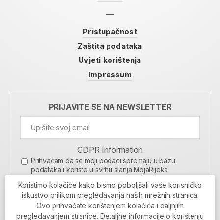
Pristupačnost
Zaštita podataka
Uvjeti korištenja
Impressum
PRIJAVITE SE NA NEWSLETTER
GDPR Information
Prihvaćam da se moji podaci spremaju u bazu
podataka i koriste u svrhu slanja MojaRijeka
newslettera
Koristimo kolačiće kako bismo poboljšali vaše korisničko
MOJARIJEKA NEWSLETTER
iskustvo prilikom pregledavanja naših mrežnih stranica.
Ovo prihvaćate korištenjem kolačića i daljnjim
PRIJAVI SE
pregledavanjem stranice. Detaljne informacije o korištenju