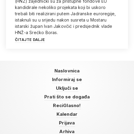
(HNŽ) zajednički su za pristupne fondove EU
kandidirale nekoliko projekata koji bi uskoro
trebali biti realizirani putem Jadranske euroregije,
istaknuli su u srijedu nakon susreta u Mostaru
istarski župan Ivan Jakovčić i predsjednik vlade
HNŽ-a Srećko Boras.
ČITAJTE DALJE
Naslovnica
Informiraj se
Uključi se
Prati što se događa
ReciGlasno!
Kalendar
Prijava
Arhiva