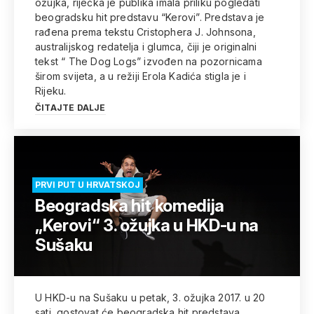
ožujka, riječka je publika imala priliku pogledati
beogradsku hit predstavu “Kerovi”. Predstava je
rađena prema tekstu Cristophera J. Johnsona,
australijskog redatelja i glumca, čiji je originalni
tekst “ The Dog Logs” izvođen na pozornicama
širom svijeta, a u režiji Erola Kadića stigla je i
Rijeku.
ČITAJTE DALJE
PRVI PUT U HRVATSKOJ
Beogradska hit komedija
„Kerovi“ 3. ožujka u HKD-u na
Sušaku
U HKD-u na Sušaku u petak, 3. ožujka 2017. u 20
sati, gostovat će beogradska hit predstava