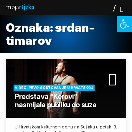
moja
rijeka
Open 
Oznaka:
srdan-
timarov
VIDEO: PRVO GOSTOVANJE U HRVATSKOJ
Predstava “Kerovi”
nasmijala publiku do suza
U Hrvatskom kulturnom domu na Sušaku u petak, 3.