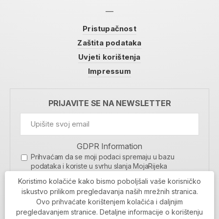
Pristupačnost
Zaštita podataka
Uvjeti korištenja
Impressum
PRIJAVITE SE NA NEWSLETTER
GDPR Information
Prihvaćam da se moji podaci spremaju u bazu
podataka i koriste u svrhu slanja MojaRijeka
newslettera
Koristimo kolačiće kako bismo poboljšali vaše korisničko
MOJARIJEKA NEWSLETTER
iskustvo prilikom pregledavanja naših mrežnih stranica.
Ovo prihvaćate korištenjem kolačića i daljnjim
PRIJAVI SE
pregledavanjem stranice. Detaljne informacije o korištenju