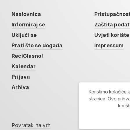
Naslovnica
Pristupačnos
Informiraj se
Zaštita poda
Uključi se
Uvjeti korište
Prati što se događa
Impressum
ReciGlasno!
Kalendar
Prijava
Arhiva
Koristimo kolačiće 
stranica. Ovo prihva
koriš
Povratak na vrh