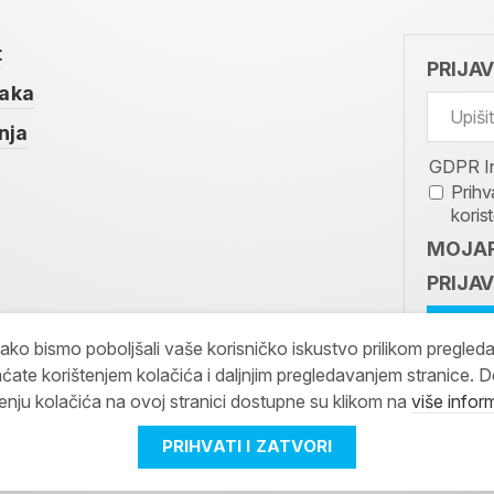
t
PRIJA
taka
nja
GDPR I
Prihv
koris
MOJAR
PRIJAV
kako bismo poboljšali vaše korisničko iskustvo prilikom pregled
ćate korištenjem kolačića i daljnjim pregledavanjem stranice. D
tenju kolačića na ovoj stranici dostupne su klikom na
više infor
PRIHVATI I ZATVORI