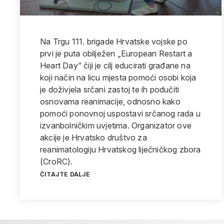
Na Trgu 111. brigade Hrvatske vojske po
prvi je puta obilježen „European Restart a
Heart Day“ čiji je cilj educirati građane na
koji način na licu mjesta pomoći osobi koja
je doživjela srčani zastoj te ih podučiti
osnovama reanimacije, odnosno kako
pomoći ponovnoj uspostavi srčanog rada u
izvanbolničkim uvjetima. Organizator ove
akcije je Hrvatsko društvo za
reanimatologiju Hrvatskog liječničkog zbora
(CroRC).
ČITAJTE DALJE