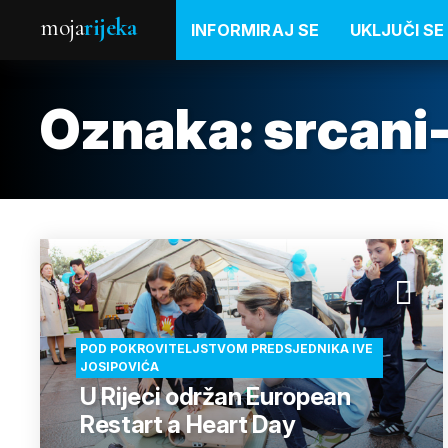
moja
rijeka
INFORMIRAJ SE
UKLJUČI SE
Oznaka:
srcani
POD POKROVITELJSTVOM PREDSJEDNIKA IVE
JOSIPOVIĆA
U Rijeci održan European
Restart a Heart Day