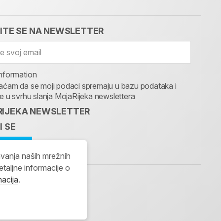
VITE SE NA NEWSLETTER
nformation
aćam da se moji podaci spremaju u bazu podataka i
te u svrhu slanja MojaRijeka newslettera
IJEKA NEWSLETTER
I SE
avanja naših mrežnih
etaljne informacije o
macija
.