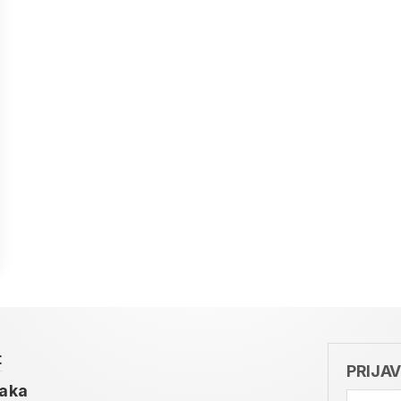
t
PRIJA
taka