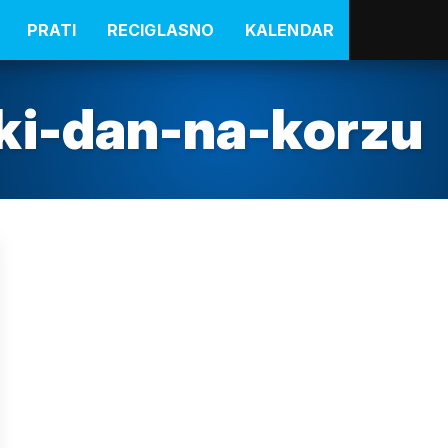
PRATI
RECIGLASNO
KALENDAR
ki-dan-na-korzu