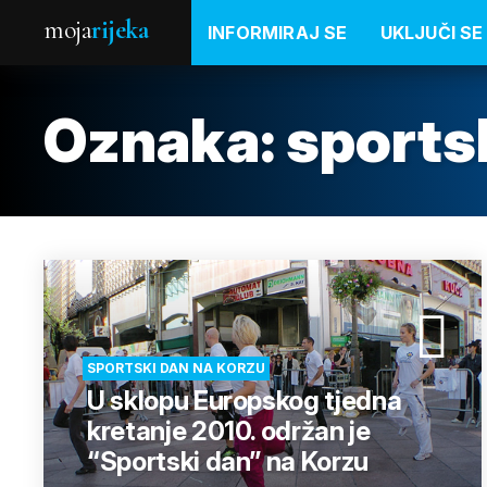
moja
rijeka
INFORMIRAJ SE
UKLJUČI SE
Oznaka:
sports
SPORTSKI DAN NA KORZU
U sklopu Europskog tjedna
kretanje 2010. održan je
“Sportski dan” na Korzu