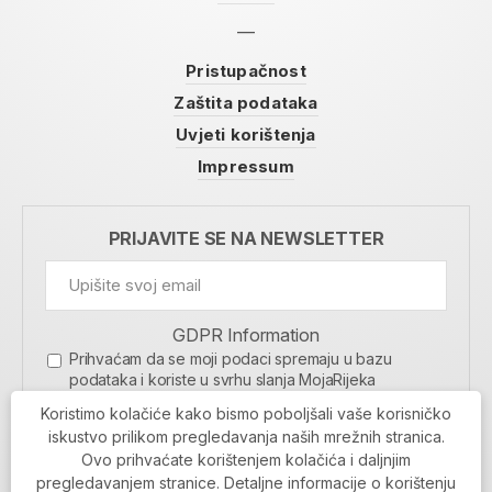
Pristupačnost
Zaštita podataka
Uvjeti korištenja
Impressum
PRIJAVITE SE NA NEWSLETTER
GDPR Information
Prihvaćam da se moji podaci spremaju u bazu
podataka i koriste u svrhu slanja MojaRijeka
newslettera
Koristimo kolačiće kako bismo poboljšali vaše korisničko
MOJARIJEKA NEWSLETTER
iskustvo prilikom pregledavanja naših mrežnih stranica.
Ovo prihvaćate korištenjem kolačića i daljnjim
PRIJAVI SE
pregledavanjem stranice. Detaljne informacije o korištenju