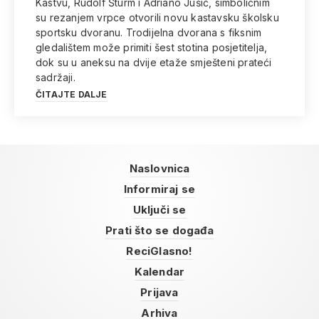
Kastvu, Rudolf Šturm i Adriano Jušić, simboličnim
su rezanjem vrpce otvorili novu kastavsku školsku
sportsku dvoranu. Trodijelna dvorana s fiksnim
gledalištem može primiti šest stotina posjetitelja,
dok su u aneksu na dvije etaže smješteni prateći
sadržaji.
ČITAJTE DALJE
Naslovnica
Informiraj se
Uključi se
Prati što se događa
ReciGlasno!
Kalendar
Prijava
Arhiva