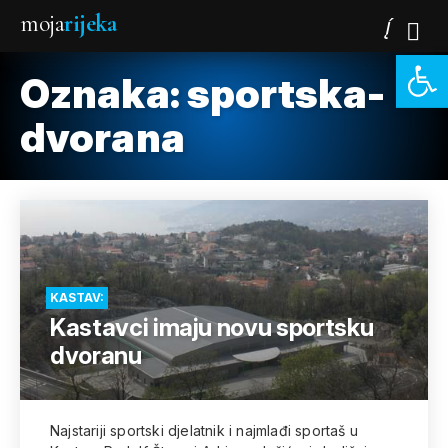
moja
rijeka
Open 
Oznaka:
sportska-
dvorana
KASTAV:
Kastavci imaju novu sportsku
dvoranu
Najstariji sportski djelatnik i najmlađi sportaš u