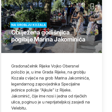
NA GROBLJU KOZALA
Obilježena godišnjica
pogibije Marina Jakominića
Gradonačelnik Rijeke Vojko Obersnel
položio je, u ime Grada Rijeke, na groblju
Kozala cvijeće na grob Marina Jakominića,
legendarnog zapovjednika Specijalne
jedinice policije “Ajkule” iz Rijeke.
Jakominić, čije ime nosi i jedna od riječkih
ulica, poginuo je u neprijateljskoj zasjedi na
Velebitu.