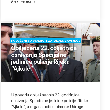
ČITAJTE DALJE
POLOŽENI SU VIJENCI I ZAPALJENE SVIJEĆE
Obilježena 22. obljetnica
osnivanja Specijalne
jedinice policije Rijeka
“Ajkule”
U povodu obilježavanja 22. godišnjice
osnivanja Specijalne jedinice policije Rijeka
“Ajkule”, u organizaciji istoimene Udruge