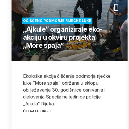
OČIŠĆENO PODMORJE RIJEČKE LUKE
„Ajkule“ organizirale eko-
akciju u okviru projekta
„More spaja“
Ekološka akcija čišćenja podmorja riječke
luke “More spaja” održana u sklopu
obilježavanja 30. godišnjice osnivanja i
djelovanja Specijalne jedinice policije
„Ajkula“ Rijeka.
ČITAJTE DALJE