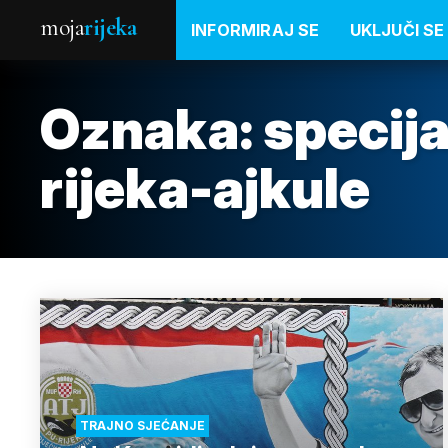
moja
rijeka
INFORMIRAJ SE
UKLJUČI SE
Oznaka:
specija
rijeka-ajkule
TRAJNO SJEĆANJE