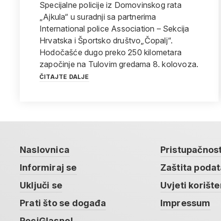
Specijalne policije iz Domovinskog rata
„Ajkula“ u suradnji sa partnerima
International police Association – Sekcija
Hrvatska i Športsko društvo„Čopalj“.
Hodočašće dugo preko 250 kilometara
započinje na Tulovim gredama 8. kolovoza.
ČITAJTE DALJE
Naslovnica
Pristupačnos
Informiraj se
Zaštita poda
Uključi se
Uvjeti korište
Prati što se događa
Impressum
ReciGlasno!