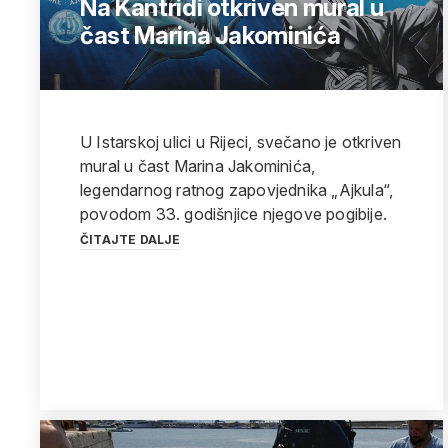
Na Kantridi otkriven mural u
čast Marina Jakominića
U Istarskoj ulici u Rijeci, svečano je otkriven
mural u čast Marina Jakominića,
legendarnog ratnog zapovjednika „Ajkula“,
povodom 33. godišnjice njegove pogibije.
ČITAJTE DALJE