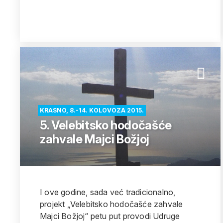
KRASNO, 8.-14. KOLOVOZA 2015.
5. Velebitsko hodočašće
zahvale Majci Božjoj
I ove godine, sada već tradicionalno,
projekt „Velebitsko hodočašće zahvale
Majci Božjoj“ petu put provodi Udruge