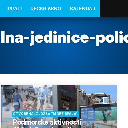
PRATI
RECIGLASNO
KALENDAR
lna-jedinice-polic
OTVORENA IZLOŽBA "MORE SPAJA"
Podmorske aktivnosti