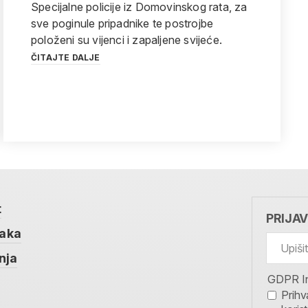
Specijalne policije iz Domovinskog rata, za
sve poginule pripadnike te postrojbe
položeni su vijenci i zapaljene svijeće.
ČITAJTE DALJE
t
PRIJA
taka
nja
GDPR I
Prihv