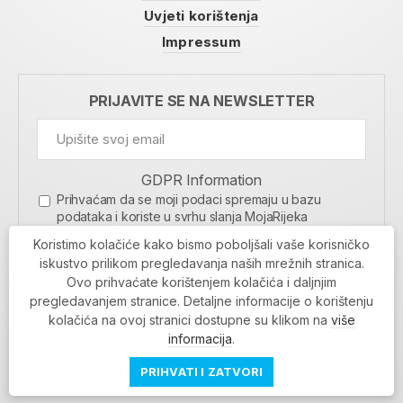
Uvjeti korištenja
Impressum
PRIJAVITE SE NA NEWSLETTER
GDPR Information
Prihvaćam da se moji podaci spremaju u bazu
podataka i koriste u svrhu slanja MojaRijeka
newslettera
Koristimo kolačiće kako bismo poboljšali vaše korisničko
MOJARIJEKA NEWSLETTER
iskustvo prilikom pregledavanja naših mrežnih stranica.
Ovo prihvaćate korištenjem kolačića i daljnjim
PRIJAVI SE
pregledavanjem stranice. Detaljne informacije o korištenju
kolačića na ovoj stranici dostupne su klikom na
više
informacija
.
PRIHVATI I ZATVORI
Povratak na vrh