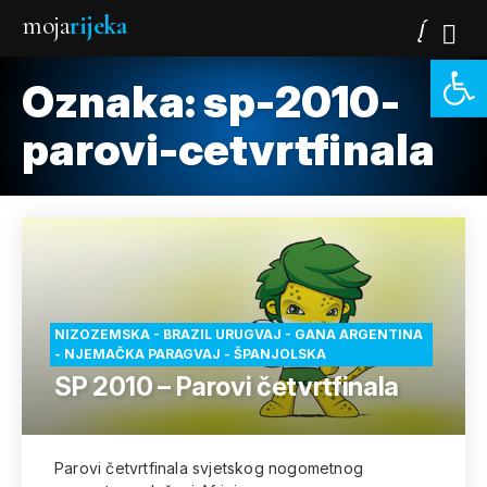
moja
rijeka
Open 
Oznaka:
sp-2010-
parovi-cetvrtfinala
NIZOZEMSKA - BRAZIL URUGVAJ - GANA ARGENTINA
- NJEMAČKA PARAGVAJ - ŠPANJOLSKA
SP 2010 – Parovi četvrtfinala
Parovi četvrtfinala svjetskog nogometnog