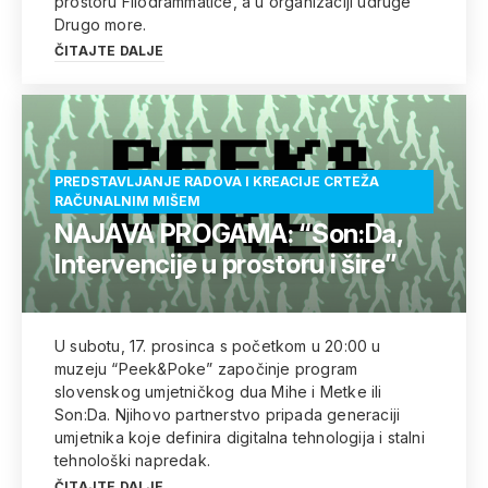
prostoru Filodrammatice, a u organizaciji udruge
Drugo more.
ČITAJTE DALJE
PREDSTAVLJANJE RADOVA I KREACIJE CRTEŽA
RAČUNALNIM MIŠEM
NAJAVA PROGAMA: “Son:Da,
Intervencije u prostoru i šire”
U subotu, 17. prosinca s početkom u 20:00 u
muzeju “Peek&Poke” započinje program
slovenskog umjetničkog dua Mihe i Metke ili
Son:Da. Njihovo partnerstvo pripada generaciji
umjetnika koje definira digitalna tehnologija i stalni
tehnološki napredak.
ČITAJTE DALJE