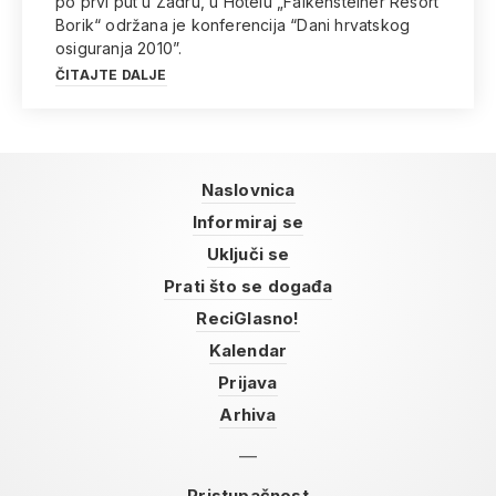
po prvi put u Zadru, u Hotelu „Falkensteiner Resort
Borik“ održana je konferencija “Dani hrvatskog
osiguranja 2010”.
ČITAJTE DALJE
Naslovnica
Informiraj se
Uključi se
Prati što se događa
ReciGlasno!
Kalendar
Prijava
Arhiva
Pristupačnost