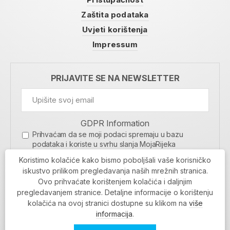
Zaštita podataka
Uvjeti korištenja
Impressum
PRIJAVITE SE NA NEWSLETTER
GDPR Information
Prihvaćam da se moji podaci spremaju u bazu
podataka i koriste u svrhu slanja MojaRijeka
newslettera
Koristimo kolačiće kako bismo poboljšali vaše korisničko
MOJARIJEKA NEWSLETTER
iskustvo prilikom pregledavanja naših mrežnih stranica.
Ovo prihvaćate korištenjem kolačića i daljnjim
PRIJAVI SE
pregledavanjem stranice. Detaljne informacije o korištenju
kolačića na ovoj stranici dostupne su klikom na
više
informacija
.