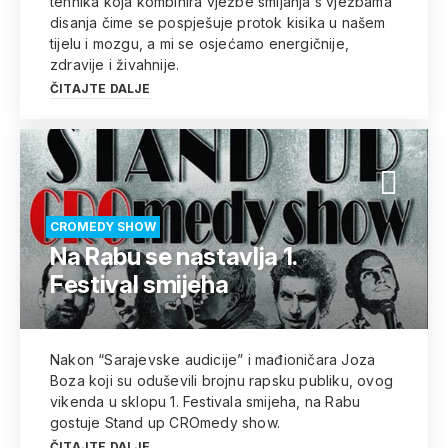
tehnika koja kombinira vježbe smijanja s vježbama
disanja čime se pospješuje protok kisika u našem
tijelu i mozgu, a mi se osjećamo energičnije,
zdravije i živahnije.
ČITAJTE DALJE
CROMEDY SHOW
Na Rabu se nastavlja 1.
Festival smijeha
Nakon “Sarajevske audicije” i mađioničara Joza
Boza koji su oduševili brojnu rapsku publiku, ovog
vikenda u sklopu 1. Festivala smijeha, na Rabu
gostuje Stand up CROmedy show.
ČITAJTE DALJE