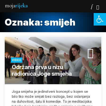
moja
rijeka
Open 
Oznaka:
smijeh
VIDEO
Održana prva u nizu
radionica Joge smijeha
Joga smijeha je jedinstveni koncept u kojem se
bilo tko može smijati bez razloga, bez oslanjanja
na duhovitost, šalu ili komedije. To je meditacijska