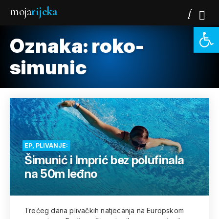
moja
rijeka
Open 
Oznaka:
roko-
simunic
EP, PLIVANJE:
Šimunić i Imprić bez polufinala
na 50m leđno
Trećeg dana plivačkih natjecanja na Europskom