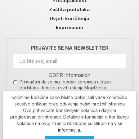
Pristupačnost
Zaštita podataka
Uvjeti korištenja
Impressum
PRIJAVITE SE NA NEWSLETTER
GDPR Information
Prihvaćam da se moji podaci spremaju u bazu
podataka i koriste u svrhu slanja MojaRijeka
newslettera
Koristimo kolačiće kako bismo poboljšali vaše korisničko
MOJARIJEKA NEWSLETTER
iskustvo prilikom pregledavanja naših mrežnih stranica.
Ovo prihvaćate korištenjem kolačića i daljnjim
PRIJAVI SE
pregledavanjem stranice. Detaljne informacije o korištenju
kolačića na ovoj stranici dostupne su klikom na
više
informacija
.