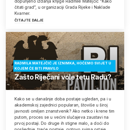
dopunjeno izdanja knjige Radmile Matejčić “Kako
čitati grad”, u organizaciji Grada Rijeke i Naklade
Kvarner.
ČITAJTE DALJE
RADMILA MATEJČIĆ JE IZNIMKA, HOĆEMO SVIJET U
KOJEM ĆE BITI PRAVILO
Zašto Riječani vole tetu Radu?
Kako se u današnje doba postaje ugledan, pa i u
akademskoj zajednici popularan, štoviše u široj
javnosti omiljen znanstvenik? Ako netko i krene tim
putom, proces se u većini slučajeva zaustavi na
prvoj postaji. Do druge ih stigne malo, a doći do
posljednje, treće postaje, gotovo svima ostaje