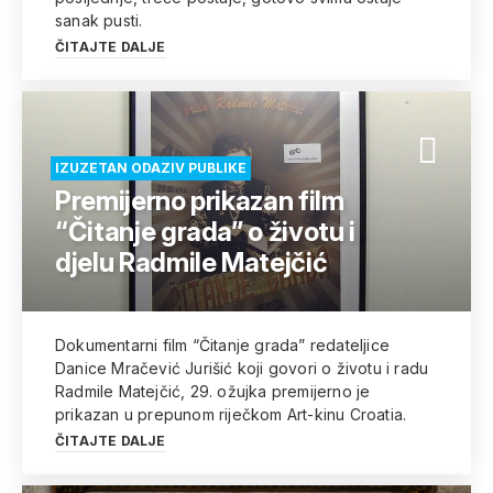
sanak pusti.
ČITAJTE DALJE
IZUZETAN ODAZIV PUBLIKE
Premijerno prikazan film
“Čitanje grada” o životu i
djelu Radmile Matejčić
Dokumentarni film “Čitanje grada” redateljice
Danice Mračević Jurišić koji govori o životu i radu
Radmile Matejčić, 29. ožujka premijerno je
prikazan u prepunom riječkom Art-kinu Croatia.
ČITAJTE DALJE