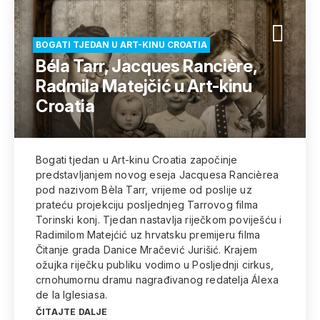
BOGATI TJEDAN U ART-KINU CROATIA
Béla Tarr, Jacques Rancière,
Radmila Matejčić u Art-kinu
Croatia
Bogati tjedan u Art-kinu Croatia započinje
predstavljanjem novog eseja Jacquesa Rancièrea
pod nazivom Bèla Tarr, vrijeme od poslije uz
prateću projekciju posljednjeg Tarrovog filma
Torinski konj. Tjedan nastavlja riječkom poviješću i
Radimilom Matejćić uz hrvatsku premijeru filma
Čitanje grada Danice Mračević Jurišić. Krajem
ožujka riječku publiku vodimo u Posljednji cirkus,
crnohumornu dramu nagrađivanog redatelja Álexa
de la Iglesiasa.
ČITAJTE DALJE