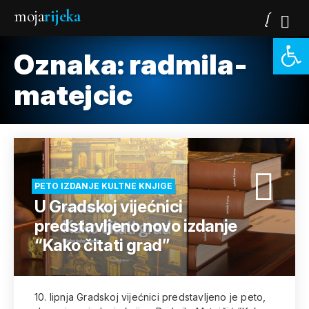
moja
rijeka
Open 
Oznaka:
radmila-
matejcic
PETO IZDANJE KULTNE KNJIGE
U Gradskoj vijećnici
predstavljeno novo izdanje
“Kako čitati grad”
10. lipnja Gradskoj vijećnici predstavljeno je peto,