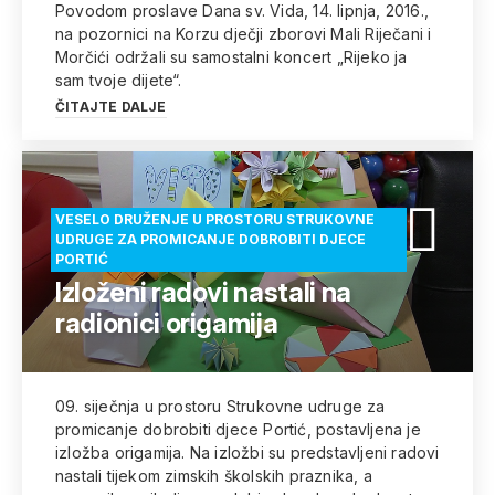
Povodom proslave Dana sv. Vida, 14. lipnja, 2016.,
na pozornici na Korzu dječji zborovi Mali Riječani i
Morčići održali su samostalni koncert „Rijeko ja
sam tvoje dijete“.
ČITAJTE DALJE
VESELO DRUŽENJE U PROSTORU STRUKOVNE
UDRUGE ZA PROMICANJE DOBROBITI DJECE
PORTIĆ
Izloženi radovi nastali na
radionici origamija
09. siječnja u prostoru Strukovne udruge za
promicanje dobrobiti djece Portić, postavljena je
izložba origamija. Na izložbi su predstavljeni radovi
nastali tijekom zimskih školskih praznika, a