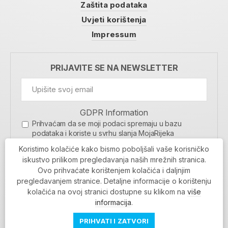
Zaštita podataka
Uvjeti korištenja
Impressum
PRIJAVITE SE NA NEWSLETTER
GDPR Information
Prihvaćam da se moji podaci spremaju u bazu
podataka i koriste u svrhu slanja MojaRijeka
newslettera
Koristimo kolačiće kako bismo poboljšali vaše korisničko
MOJARIJEKA NEWSLETTER
iskustvo prilikom pregledavanja naših mrežnih stranica.
Ovo prihvaćate korištenjem kolačića i daljnjim
PRIJAVI SE
pregledavanjem stranice. Detaljne informacije o korištenju
kolačića na ovoj stranici dostupne su klikom na
više
informacija
.
PRIHVATI I ZATVORI
Povratak na vrh