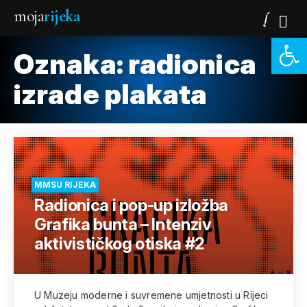
moja
rijeka
Open 
Oznaka:
radionica
izrade plakata
MMSU RIJEKA
Radionica i pop-up izložba
Grafika bunta – Intenziv
aktivističkog otiska #2
U Muzeju moderne i suvremene umjetnosti u Rijeci