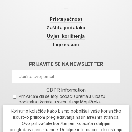
Pristupačnost
Zaštita podataka
Uvjeti korištenja
Impressum
PRIJAVITE SE NA NEWSLETTER
GDPR Information
Prihvaćam da se moji podaci spremaju u bazu
podataka i koriste u svrhu slanja MojaRijeka
newslettera
Koristimo kolačiće kako bismo poboljšali vaše korisničko
MOJARIJEKA NEWSLETTER
iskustvo prilikom pregledavanja naših mrežnih stranica.
Ovo prihvaćate korištenjem kolačića i daljnjim
PRIJAVI SE
pregledavanjem stranice. Detaljne informacije o korištenju