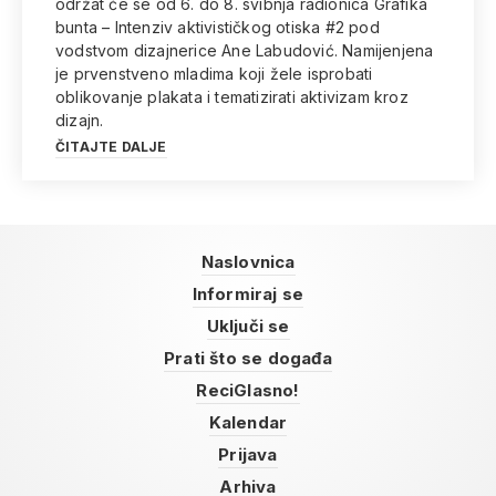
održat će se od 6. do 8. svibnja radionica Grafika
bunta – Intenziv aktivističkog otiska #2 pod
vodstvom dizajnerice Ane Labudović. Namijenjena
je prvenstveno mladima koji žele isprobati
oblikovanje plakata i tematizirati aktivizam kroz
dizajn.
ČITAJTE DALJE
Naslovnica
Informiraj se
Uključi se
Prati što se događa
ReciGlasno!
Kalendar
Prijava
Arhiva