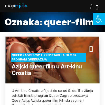
moja
rijeka
Open 
Oznaka:
queer-film
QUEER ZAGREB 2011. PREDSTAVLJA FILMSKI
PROGRAM QUEERAZIJA
Azijski queer film u Art-kinu
Croatia
U Art-kinu Croatia u Rijeci će se od 9. do 11. svibnja
održati filmski program Queer Zagreb prestavlja
QueerAzija: Azijski queer film. Filmski segment