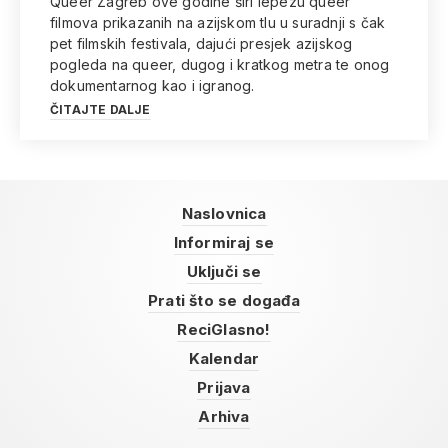
Queer Zagreb ove godine širi lepezu queer
filmova prikazanih na azijskom tlu u suradnji s čak
pet filmskih festivala, dajući presjek azijskog
pogleda na queer, dugog i kratkog metra te onog
dokumentarnog kao i igranog.
ČITAJTE DALJE
Naslovnica
Informiraj se
Uključi se
Prati što se događa
ReciGlasno!
Kalendar
Prijava
Arhiva