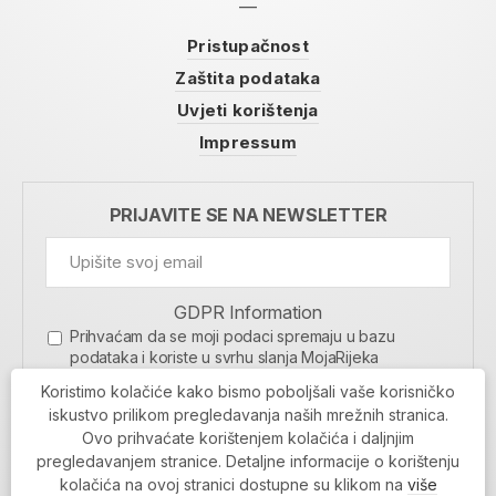
Pristupačnost
Zaštita podataka
Uvjeti korištenja
Impressum
PRIJAVITE SE NA NEWSLETTER
GDPR Information
Prihvaćam da se moji podaci spremaju u bazu
podataka i koriste u svrhu slanja MojaRijeka
newslettera
Koristimo kolačiće kako bismo poboljšali vaše korisničko
MOJARIJEKA NEWSLETTER
iskustvo prilikom pregledavanja naših mrežnih stranica.
Ovo prihvaćate korištenjem kolačića i daljnjim
PRIJAVI SE
pregledavanjem stranice. Detaljne informacije o korištenju
kolačića na ovoj stranici dostupne su klikom na
više