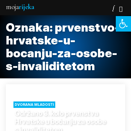
moja
rijeka
Open 
Oznaka:
prvenstvo-
hrvatske-u-
bocanju-za-osobe-
s-invaliditetom
DVORANA MLADOSTI
Održano 3. kolo prvenstva
Hrvatske u boćanju za osobe
s invaliditetom