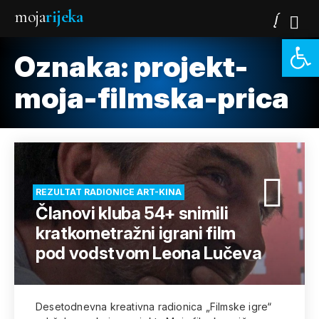
moja
rijeka
Open 
Oznaka:
projekt-
moja-filmska-prica
REZULTAT RADIONICE ART-KINA
Članovi kluba 54+ snimili
kratkometražni igrani film
pod vodstvom Leona Lučeva
Desetodnevna kreativna radionica „Filmske igre“