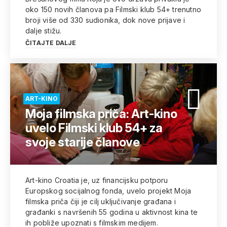
oko 150 novih članova pa Filmski klub 54+ trenutno
broji više od 330 sudionika, dok nove prijave i
dalje stižu.
ČITAJTE DALJE
ART-KINO
Moja filmska priča: Art-kino
uvelo Filmski klub 54+ za
svoje starije članove
Art-kino Croatia je, uz financijsku potporu
Europskog socijalnog fonda, uvelo projekt Moja
filmska priča čiji je cilj uključivanje građana i
građanki s navršenih 55 godina u aktivnost kina te
ih pobliže upoznati s filmskim medijem.