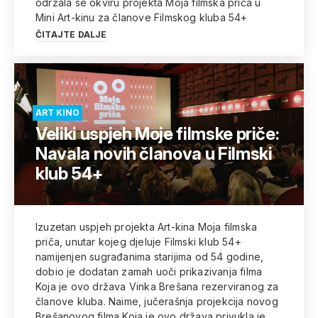
održala se okviru projekta Moja filmska priča u
Mini Art-kinu za članove Filmskog kluba 54+
ČITAJTE DALJE
ART KINO
Veliki uspjeh Moje filmske priče:
Navala novih članova u Filmski
klub 54+
Izuzetan uspjeh projekta Art-kina Moja filmska
priča, unutar kojeg djeluje Filmski klub 54+
namijenjen sugrađanima starijima od 54 godine,
dobio je dodatan zamah uoči prikazivanja filma
Koja je ovo država Vinka Brešana rezerviranog za
članove kluba. Naime, jučerašnja projekcija novog
Brešanovog filma Koja je ovo država privukla je