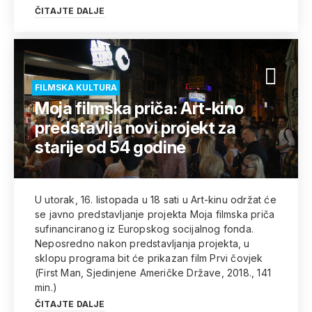
ČITAJTE DALJE
FILMSKA KULTURA
Moja filmska priča: Art-kino
predstavlja novi projekt za
starije od 54 godine
U utorak, 16. listopada u 18 sati u Art-kinu održat će
se javno predstavljanje projekta Moja filmska priča
sufinanciranog iz Europskog socijalnog fonda.
Neposredno nakon predstavljanja projekta, u
sklopu programa bit će prikazan film Prvi čovjek
(First Man, Sjedinjene Američke Države, 2018., 141
min.)
ČITAJTE DALJE