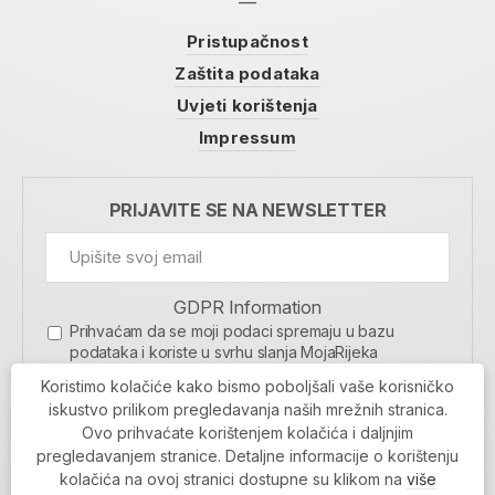
Pristupačnost
Zaštita podataka
Uvjeti korištenja
Impressum
PRIJAVITE SE NA NEWSLETTER
GDPR Information
Prihvaćam da se moji podaci spremaju u bazu
podataka i koriste u svrhu slanja MojaRijeka
newslettera
Koristimo kolačiće kako bismo poboljšali vaše korisničko
MOJARIJEKA NEWSLETTER
iskustvo prilikom pregledavanja naših mrežnih stranica.
Ovo prihvaćate korištenjem kolačića i daljnjim
PRIJAVI SE
pregledavanjem stranice. Detaljne informacije o korištenju
kolačića na ovoj stranici dostupne su klikom na
više