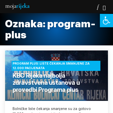
moja
rijeka
Open 
Oznaka:
program-
plus
PROGRAM PLUS: LISTE ČEKANJA SMANJENE ZA
12.000 PACIJENATA
KBC Rijeka najbolja
zdravstvena ustanova u
provedbi Programa plus
Bolničke liste čekanja smanjene su za gotovo