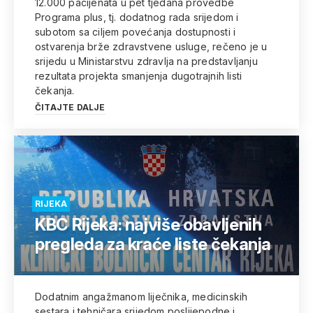
12.000 pacijenata u pet tjedana provedbe
Programa plus, tj. dodatnog rada srijedom i
subotom sa ciljem povećanja dostupnosti i
ostvarenja brže zdravstvene usluge, rečeno je u
srijedu u Ministarstvu zdravlja na predstavljanju
rezultata projekta smanjenja dugotrajnih listi
čekanja.
ČITAJTE DALJE
RIJEKA
KBC Rijeka: najviše obavljenih
pregleda za kraće liste čekanja
Dodatnim angažmanom liječnika, medicinskih
sestara i tehničara srijedom poslijepodne i