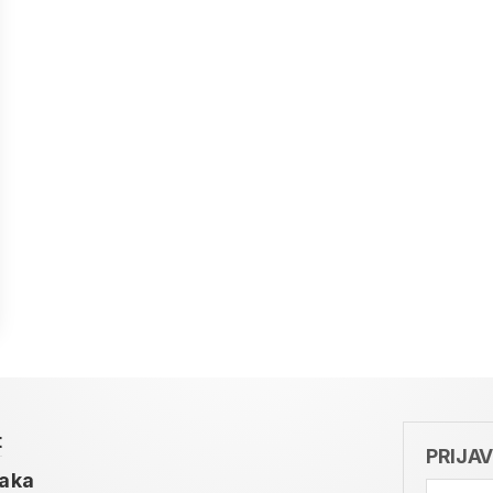
t
PRIJA
taka