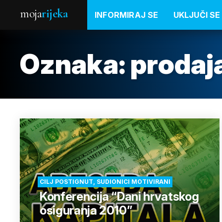
moja
rijeka
INFORMIRAJ SE
UKLJUČI SE
Oznaka:
prodaj
CILJ POSTIGNUT, SUDIONICI MOTIVIRANI
Konferencija “Dani hrvatskog
osiguranja 2010”