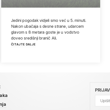
Jedini pogodak vidjeli smo već u 5. minuti.
Nakon ubačaja s desne strane, udarcem
glavom s 8 metara goste je u vodstvo
doveo središnji branič Ali.
ČITAJTE DALJE
t
PRIJA
taka
nja