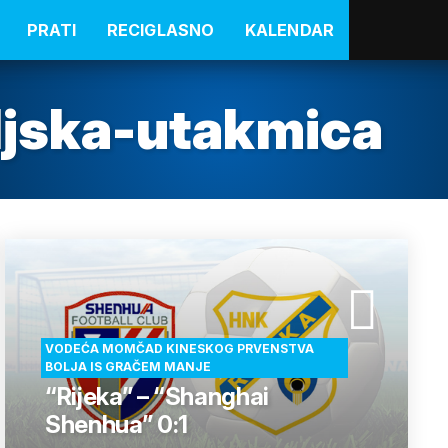
PRATI
RECIGLASNO
KALENDAR
eljska-utakmica
VODEĆA MOMČAD KINESKOG PRVENSTVA
BOLJA IS GRAČEM MANJE
“Rijeka” – “Shanghai
Shenhua” 0:1