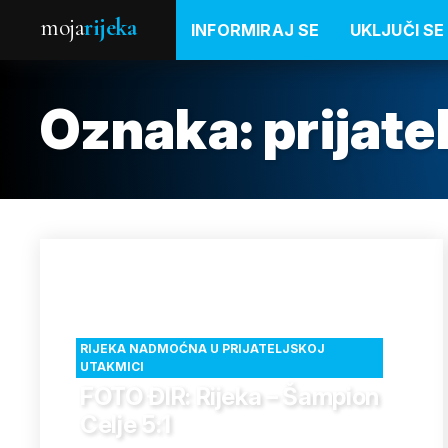
moja
rijeka
INFORMIRAJ SE
UKLJUČI SE
Oznaka:
prijat
RIJEKA NADMOĆNA U PRIJATELJSKOJ
UTAKMICI
FOTO ĐIR: Rijeka – Šampion
Celje 5:1