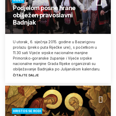
VIDEO
Podjelom posne hrane
obilježen pravoslavni
Badnjak
U utorak, 6. siječnja 2015. godine u Bazarigovu
prolazu (preko puta Riječke ure), s početkom u
11.30 sati Vijeće srpske nacionalne manjine
Primorsko-goranske županije i Vijeće srpske
nacionalne manjine Grada Rijeke organizirali su
obilježavanje Badnjaka po Julijanskom kalendaru.
ČITAJTE DALJE
HRISTOS SE RODI