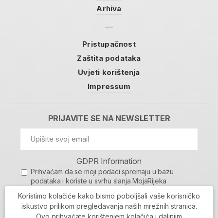
Arhiva
Pristupačnost
Zaštita podataka
Uvjeti korištenja
Impressum
PRIJAVITE SE NA NEWSLETTER
GDPR Information
Prihvaćam da se moji podaci spremaju u bazu
podataka i koriste u svrhu slanja MojaRijeka
newslettera
Koristimo kolačiće kako bismo poboljšali vaše korisničko
MOJARIJEKA NEWSLETTER
iskustvo prilikom pregledavanja naših mrežnih stranica.
Ovo prihvaćate korištenjem kolačića i daljnjim