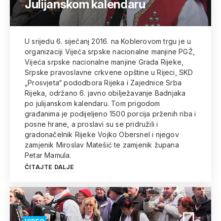
Julijanskom kalendaru
U srijedu 6. siječanj 2016. na Koblerovom trgu je u
organizaciji Vijeća srpske nacionalne manjine PGŽ,
Vijeća srpske nacionalne manjine Grada Rijeke,
Srpske pravoslavne crkvene opštine u Rijeci, SKD
„Prosvjeta“ pododbora Rijeka i Zajednice Srba
Rijeka, održano 6. javno obilježavanje Badnjaka
po julijanskom kalendaru. Tom prigodom
građanima je podijeljeno 1500 porcija prženih riba i
posne hrane, a proslavi su se pridružili i
gradonačelnik Rijeke Vojko Obersnel i njegov
zamjenik Miroslav Matešić te zamjenik župana
Petar Mamula.
ČITAJTE DALJE