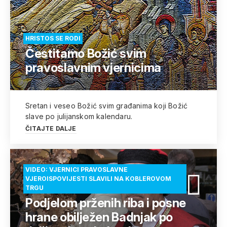
HRISTOS SE RODI
Čestitamo Božić svim
pravoslavnim vjernicima
Sretan i veseo Božić svim građanima koji Božić
slave po julijanskom kalendaru.
ČITAJTE DALJE
VIDEO: VJERNICI PRAVOSLAVNE
VJEROISPOVIJESTI SLAVILI NA KOBLEROVOM
TRGU
Podjelom prženih riba i posne
hrane obilježen Badnjak po