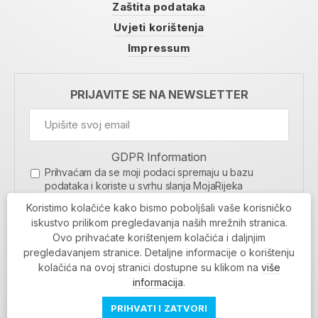
Zaštita podataka
Uvjeti korištenja
Impressum
PRIJAVITE SE NA NEWSLETTER
GDPR Information
Prihvaćam da se moji podaci spremaju u bazu
podataka i koriste u svrhu slanja MojaRijeka
newslettera
Koristimo kolačiće kako bismo poboljšali vaše korisničko
MOJARIJEKA NEWSLETTER
iskustvo prilikom pregledavanja naših mrežnih stranica.
Ovo prihvaćate korištenjem kolačića i daljnjim
PRIJAVI SE
pregledavanjem stranice. Detaljne informacije o korištenju
kolačića na ovoj stranici dostupne su klikom na
više
informacija
.
PRIHVATI I ZATVORI
Povratak na vrh