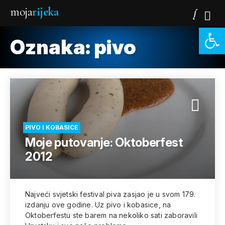
moja
rijeka
Open 
Oznaka:
pivo
PIVO I KOBASICE
Moje putovanje: Oktoberfest
2012
Najveći svjetski festival piva zasjao je u svom 179.
izdanju ove godine. Uz pivo i kobasice, na
Oktoberfestu ste barem na nekoliko sati zaboravili