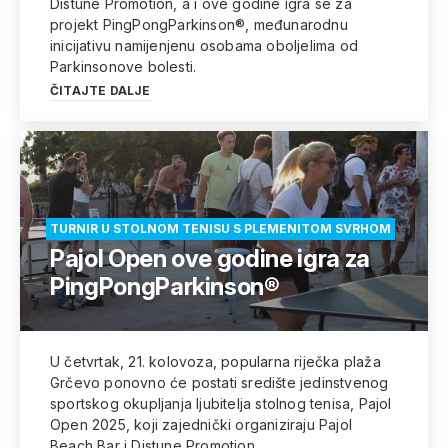
Distune Promotion, a i ove godine igra se za
projekt PingPongParkinson®, međunarodnu
inicijativu namijenjenu osobama oboljelima od
Parkinsonove bolesti.
ČITAJTE DALJE
TURNIR U STOLNOM TENISU S PLEMENITOM SVRHOM
Pajol Open ove godine igra za
PingPongParkinson®
U četvrtak, 21. kolovoza, popularna riječka plaža
Grčevo ponovno će postati središte jedinstvenog
sportskog okupljanja ljubitelja stolnog tenisa, Pajol
Open 2025, koji zajednički organiziraju Pajol
Beach Bar i Distune Promotion.